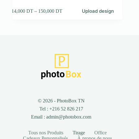
Ce
Upload design
14,000
DT
–
150,000
DT
produit
Plage
a
de
plusieurs
prix :
variations.
14,000 DT
Les
à
options
150,000 DT
peuvent
être
choisies
sur
la
page
du
produit
© 2026 - PhotoBox TN
Tel : +216 52 826 217
Email : admin@photobox.com
Tous nos Produits
Tirage
Office
Cadeaux Personnalisés
À propos de nous