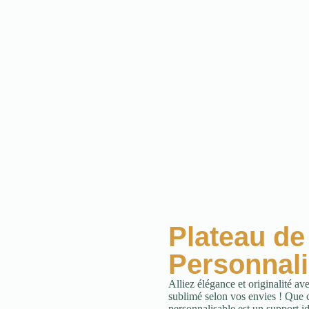
Plateau de
Personnal
Alliez élégance et originalité av
sublimé selon vos envies ! Que ce
personnalisable est un support id