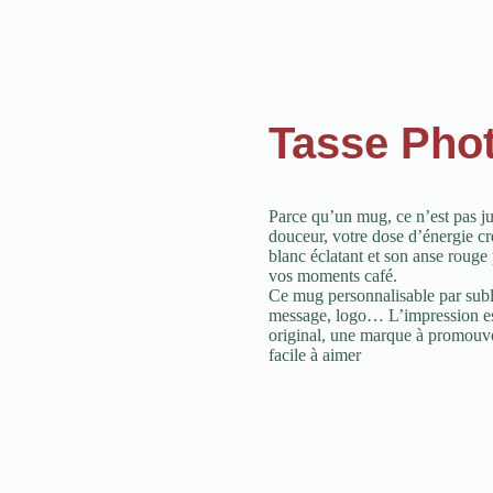
Tasse Pho
Parce qu’un mug, ce n’est pas j
douceur, votre dose d’énergie cr
blanc éclatant et son anse rouge p
vos moments café.
Ce mug personnalisable par sublim
message, logo… L’impression est 
original, une marque à promouvoi
facile à aimer